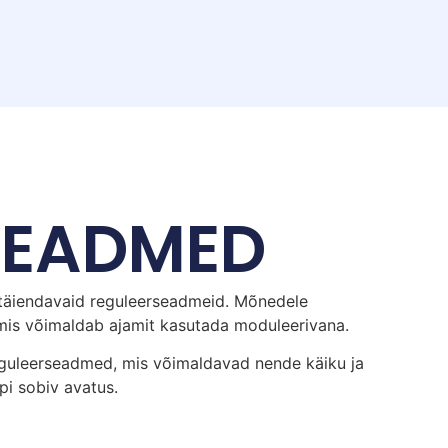
SEADMED
 täiendavaid reguleerseadmeid. Mõnedele
 mis võimaldab ajamit kasutada moduleerivana.
eguleerseadmed, mis võimaldavad nende käiku ja
api sobiv avatus.