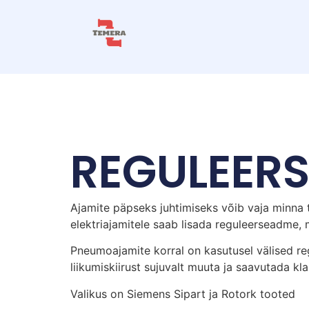
REGULEER
Ajamite päpseks juhtimiseks võib vaja minna
elektriajamitele saab lisada reguleerseadme,
Pneumoajamite korral on kasutusel välised r
liikumiskiirust sujuvalt muuta ja saavutada kl
Valikus on Siemens Sipart ja Rotork tooted